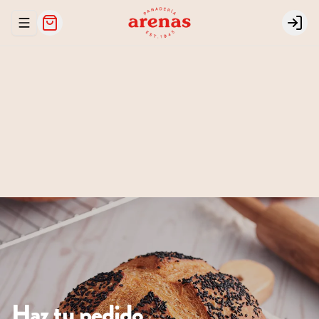
Abrir menu de navegación
Login
PANADERÍA
PARA HORNEAR EN CASA
PICADITAS
MASA MADRE
PASTELERÍA
COMPLEMENTARIOS
Haz
tu
pedido