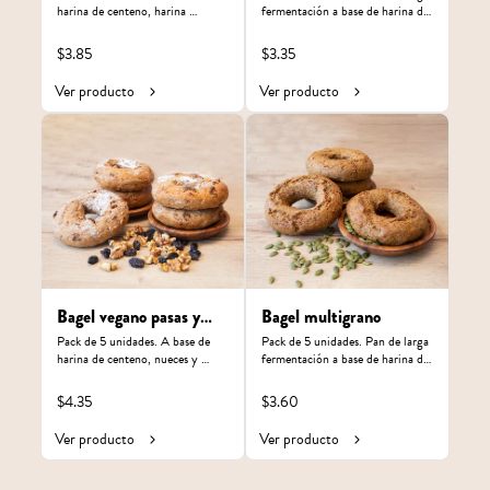
harina de centeno, harina 
fermentación a base de harina de 
integral, mix de aceitunas negras 
trigo, integral y harina de arroz.
y verdes.
$3.85
$3.35
Ver producto
Ver producto
Bagel vegano pasas y
Bagel multigrano
nueces
Pack de 5 unidades. A base de 
Pack de 5 unidades. Pan de larga 
harina de centeno, nueces y 
fermentación a base de harina de 
pasas.
centeno, avena y germen de 
trigo.
$4.35
$3.60
Ver producto
Ver producto