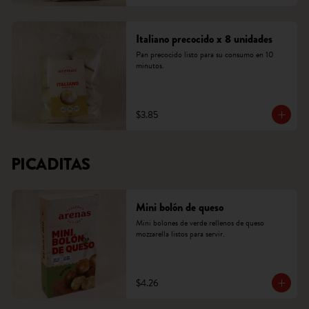
Italiano precocido x 8 unidades
Pan precocido listo para su consumo en 10 
minutos.
$3.85
PICADITAS
Mini bolón de queso
Mini bolones de verde rellenos de queso 
mozzarella listos para servir.
$4.26