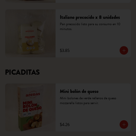
Italiano precocido x 8 unidades
Pan precocido listo para su consumo en 10 
minutos.
$3.85
PICADITAS
Mini bolón de queso
Mini bolones de verde rellenos de queso 
mozzarella listos para servir.
$4.26