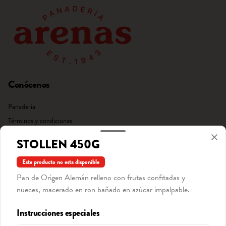
Conócenos
Panadería
Términos y condiciones
Política de privacidad
STOLLEN 450G
Redes sociales
Este producto no esta disponible
Pan de Origen Alemán relleno con frutas confitadas y
Instagram
nueces, macerado en ron bañado en azúcar impalpable.
Facebook
Instrucciones especiales
Mi cuenta