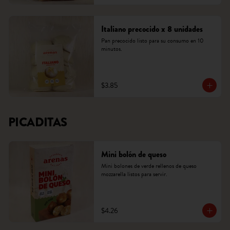
Italiano precocido x 8 unidades
Pan precocido listo para su consumo en 10 
minutos.
$3.85
PICADITAS
Mini bolón de queso
Mini bolones de verde rellenos de queso 
mozzarella listos para servir.
$4.26