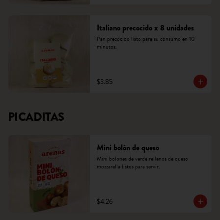
Italiano precocido x 8 unidades
Pan precocido listo para su consumo en 10 
minutos.
$3.85
PICADITAS
Mini bolón de queso
Mini bolones de verde rellenos de queso 
mozzarella listos para servir.
$4.26