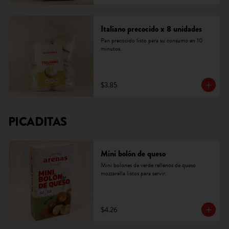
Italiano precocido x 8 unidades
Pan precocido listo para su consumo en 10 
minutos.
$3.85
PICADITAS
Mini bolón de queso
Mini bolones de verde rellenos de queso 
mozzarella listos para servir.
$4.26