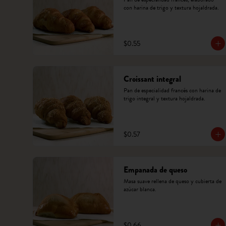
con harina de trigo y textura hojaldrada.
$0.55
Croissant integral
Pan de especialidad francés con harina de 
trigo integral y textura hojaldrada.
$0.57
Empanada de queso
Masa suave rellena de queso y cubierta de 
azúcar blanca.
$0.66