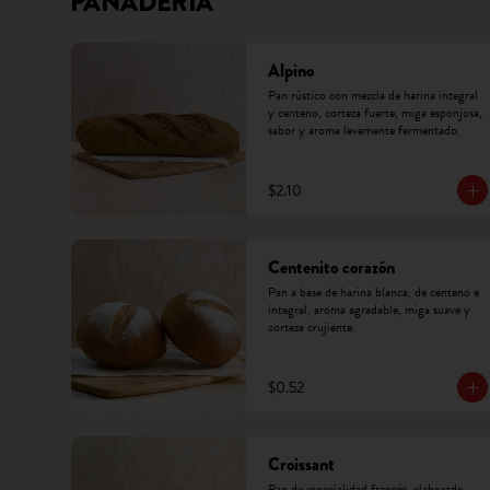
PANADERÍA
Alpino
Pan rústico con mezcla de harina integral 
y centeno, corteza fuerte, miga esponjosa, 
sabor y aroma levemente fermentado.
$2.10
Centenito corazón
Pan a base de harina blanca, de centeno e 
integral, aroma agradable, miga suave y 
corteza crujiente.
$0.52
Croissant
Pan de especialidad francés, elaborado 