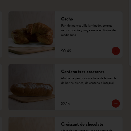
Cacho
Pan de mantequilla laminado, corteza 
semi crocante y miga suave en forma de 
media luna.
$0.49
Centeno tres corazones
Molde de pan rústico a base de la mezcla 
de harina blanca, de centeno e integral.
$2.15
Croissant de chocolate
Masa de croissant rellena de crema de 