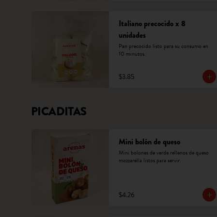
Italiano precocido x 8
unidades
Pan precocido listo para su consumo en 
10 minutos.
$3.85
PICADITAS
Mini bolón de queso
Mini bolones de verde rellenos de queso 
mozzarella listos para servir.
$4.26