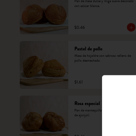
Pan de masa dulce y miga suave decorado 
con azúcar blanca.
$0.46
Pastel de pollo
Masa de hojaldre con sabroso relleno de 
pollo desmechado.
$1.61
Rosa especial
Pan de mantequilla suave con decoración 
de ajonjolí.