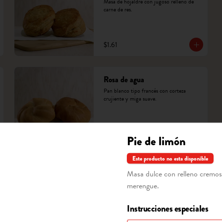
Masa de hojaldre con jugoso relleno de 
carne de res.
$1.61
Rosa de agua
Pan blanco tipo francés con corteza 
crujiente y miga suave.
$0.45
Pie de limón
Este producto no esta disponible
Trenzada de dulce
Masa dulce con relleno cremos
Trenza de masa dulce rellena de pasas y 
merengue.
frutas confitadas, decorada con azúcar 
blanca.
Instrucciones especiales