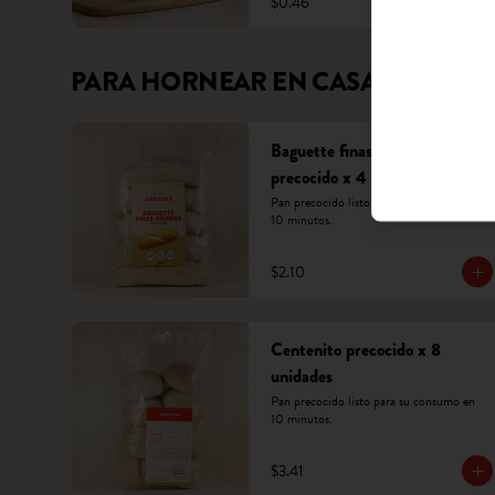
$0.46
PARA HORNEAR EN CASA
Baguette finas hierbas
precocido x 4 unidades
Pan precocido listo para su consumo en 
10 minutos.
$2.10
Centenito precocido x 8
unidades
Pan precocido listo para su consumo en 
10 minutos.
$3.41