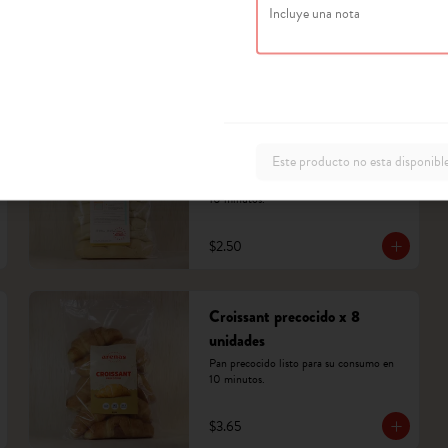
$1.90
Baguette sandwich precocido
x 5 unidades
Este producto no esta disponibl
Pan precocido listo para su consumo en 
10 minutos.
$2.50
Croissant precocido x 8
unidades
Pan precocido listo para su consumo en 
10 minutos.
$3.65