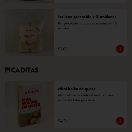
Italiano precocido x 8 unidades
Pan precocido listo para su consumo en 10 
minutos.
$3.85
PICADITAS
Mini bolón de queso
Mini bolones de verde rellenos de queso 
mozzarella listos para servir.
$4.26