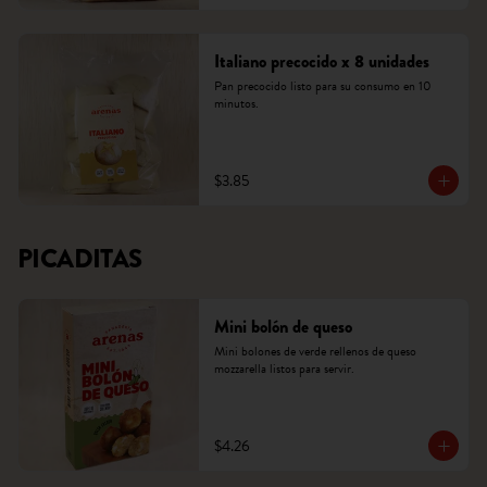
Italiano precocido x 8 unidades
Pan precocido listo para su consumo en 10 
minutos.
$3.85
PICADITAS
Mini bolón de queso
Mini bolones de verde rellenos de queso 
mozzarella listos para servir.
$4.26