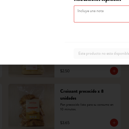
$1.90
Baguette sandwich precocido
x 5 unidades
Pan precocido listo para su consumo en 
Este producto no esta disponibl
10 minutos.
$2.50
Croissant precocido x 8
unidades
Pan precocido listo para su consumo en 
10 minutos.
$3.65