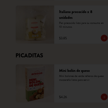
Italiano precocido x 8
unidades
Pan precocido listo para su consumo en 
10 minutos.
$3.85
PICADITAS
Mini bolón de queso
Mini bolones de verde rellenos de queso 
mozzarella listos para servir.
$4.26