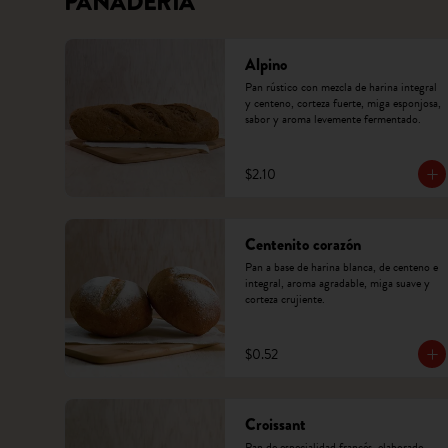
PANADERÍA
Alpino
Pan rústico con mezcla de harina integral 
y centeno, corteza fuerte, miga esponjosa, 
sabor y aroma levemente fermentado.
$2.10
Centenito corazón
Pan a base de harina blanca, de centeno e 
integral, aroma agradable, miga suave y 
corteza crujiente.
$0.52
Croissant
Pan de especialidad francés, elaborado 