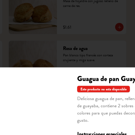
Masa de hojaldre con jugoso relleno de 
carne de res.
$1.61
Rosa de agua
Pan blanco tipo francés con corteza 
crujiente y miga suave.
Guagua de pan Gua
$0.45
Este producto no esta disponible
Deliciosa guagua de pan, relle
Trenzada de dulce
de guayaba, contiene 2 sobres
Trenza de masa dulce rellena de pasas y 
colores para que puedas decora
frutas confitadas, decorada con azúcar 
blanca.
gusto.
Instrucciones especiales