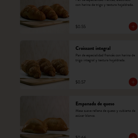
con harina de trigo y textura hojaldrada.
$0.55
Croissant integral
Pan de especialidad francés con harina de 
trigo integral y textura hojaldrada.
$0.57
Empanada de queso
Masa suave rellena de queso y cubierta de 
azúcar blanca.
$0.66