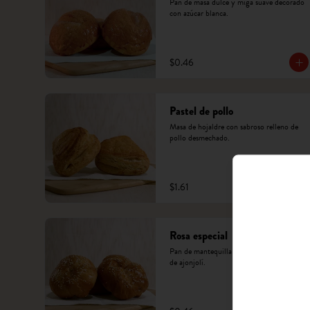
Pan de masa dulce y miga suave decorado 
con azúcar blanca.
$0.46
Pastel de pollo
Masa de hojaldre con sabroso relleno de 
pollo desmechado.
$1.61
Rosa especial
Pan de mantequilla suave con decoración 
de ajonjolí.