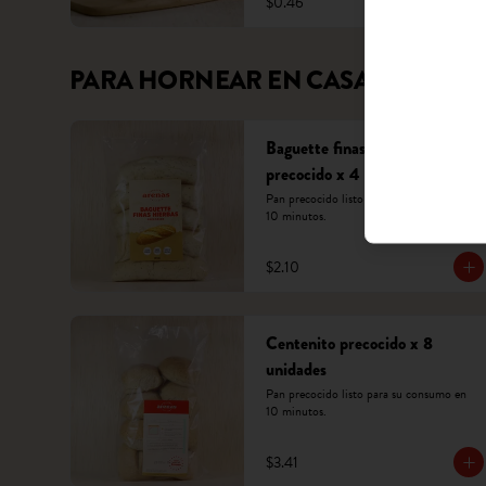
$0.46
PARA HORNEAR EN CASA
Baguette finas hierbas
precocido x 4 unidades
Pan precocido listo para su consumo en 
10 minutos.
$2.10
Centenito precocido x 8
unidades
Pan precocido listo para su consumo en 
10 minutos.
$3.41