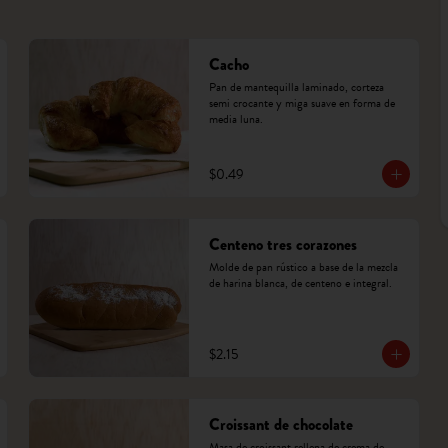
Cacho
Pan de mantequilla laminado, corteza 
semi crocante y miga suave en forma de 
media luna.
$0.49
Centeno tres corazones
Molde de pan rústico a base de la mezcla 
de harina blanca, de centeno e integral.
$2.15
Croissant de chocolate
Masa de croissant rellena de crema de 