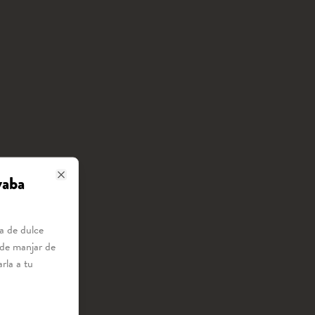
yaba
Close
na de dulce
 de manjar de
rla a tu