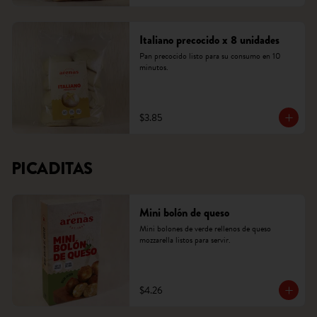
Italiano precocido x 8 unidades
Pan precocido listo para su consumo en 10 
minutos.
$3.85
PICADITAS
Mini bolón de queso
Mini bolones de verde rellenos de queso 
mozzarella listos para servir.
$4.26